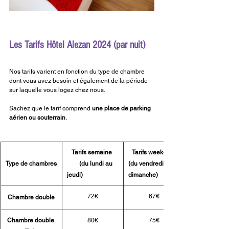
Les Tarifs 
Hôtel Alezan 
2024 (par nuit)
Nos tarifs varient en fonction du type de chambre 
dont vous avez besoin et également de la période 
sur laquelle vous logez chez nous. 
Sachez que le tarif comprend 
une place de parking 
aérien ou souterrain
.
Tarifs semaine 
Tarifs week-end
Type de chambres
        (du lundi au 
(du vendredi au 
jeudi)
dimanche)
​72€
​67€
Chambre double
Chambre double 
80€
75€