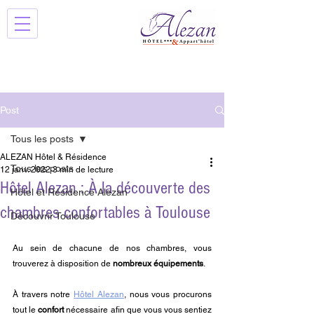
Post
Tous les posts
ALEZAN Hôtel & Résidence
Tous les posts
12 janv. 2022
3 min de lecture
Hôtel Alezan : À la découverte des
Hôtel et Résidence Alezan
chambres confortables à Toulouse
Découvrir Toulouse
Au sein de chacune de nos chambres, vous 
trouverez à disposition de 
nombreux équipements
. 
À travers notre 
Hôtel Alezan
, nous vous procurons 
tout le 
confort 
nécessaire afin que vous vous sentiez 