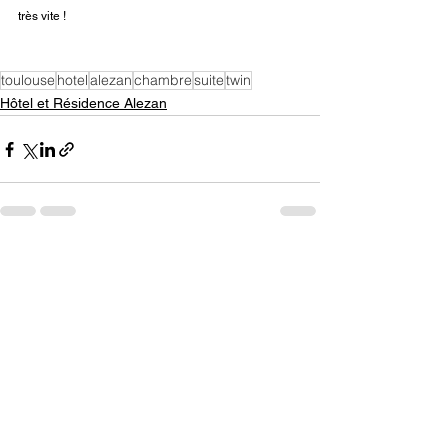
très vite ! 
toulouse
hotel
alezan
chambre
suite
twin
Hôtel et Résidence Alezan
Voir tout
Posts récents