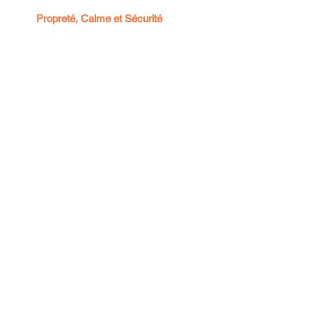
👉
Propreté, Calme et Sécurité
: Nos
installations sont soigneusement
entretenues pour garantir un
environnement propre, calme et
sécurisé, offrant une tranquillité d'esprit
à nos clients.