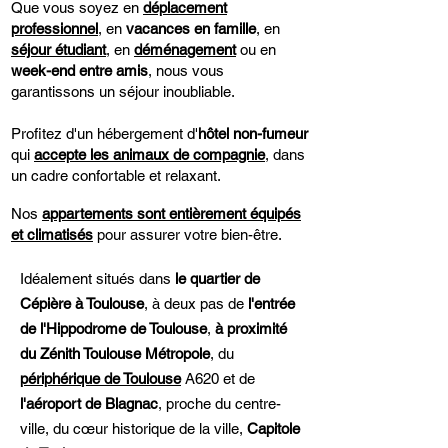
Que vous soyez en
déplacement
professionnel
, en
vacances en famille
, en
séjour étudiant
, en
déménagement
ou en
week-end entre amis
, nous vous
garantissons un séjour inoubliable.
Profitez d'un hébergement d'
hôtel non-fumeur
qui
accepte les animaux de compagnie
, dans
un cadre confortable et relaxant.
Nos
appartements sont entièrement équipés
et climatisés
pour assurer votre bien-être.
Idéalement situés dans
le quartier de
Cépière à Toulouse
, à deux pas de
l'entrée
de l'Hippodrome
de Toulouse
,
à proximité
du Zénith Toulouse Métropole
, du
périphérique de Toulouse
A620 et de
l'aéroport de Blagnac
, proche du centre-
ville, du cœur historique de la ville,
Capitole