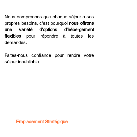
Nous comprenons que chaque séjour a ses
propres besoins, c'est pourquoi
nous offrons
une variété d'options d'hébergement
flexibles
pour répondre à toutes les
demandes.
Faites-nous confiance pour rendre votre
séjour inoubliable.
Pourquoi Choisir ALEZAN
Hôtel
& Appart'Hôtel ALEZA
N
👉
Emplacement Stratégique
:
Idéalement situé dans le quartier de
Cépière à Toulouse, à proximité des