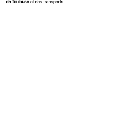
de Toulouse
et des transports.
Nos Services et Installations
Chambres d’Hôtel, Appartements
Meublés
Chambres Adaptées PMR
Logement Étudiant
Parkings Souterrain et Aérien Sécurisé
Connexion Wi-Fi Haute Débit Gratuite
Laverie Automatique 24/24
Petit-Déjeuner Buffet
Animaux Acceptés