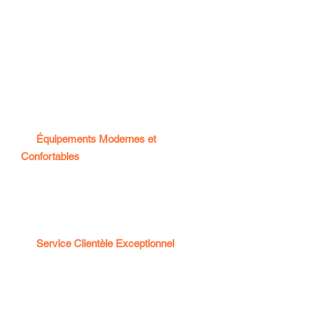
principales attractions et du centre-ville.
Proximité des Transports en Commun
et de l’Aéroport de Blagnac
Proche de commodités (magasins Aldi
et Lidl) et Restaurants
Proche clinique pasteur Toulouse
👉
Équipements Modernes et
Confortables
: Profitez de chambres et
d'appartements entièrement équipés,
conçus pour offrir un séjour confortable
et agréable.
👉
Service Clientèle Exceptionnel
:
Notre équipe dévouée est à votre
disposition pour répondre à vos besoins
et vous assurer un séjour mémorable.